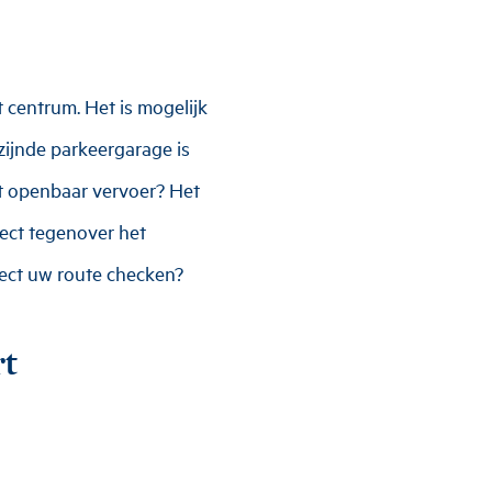
t centrum. Het is mogelijk
jzijnde parkeergarage is
t openbaar vervoer? Het
irect tegenover het
rect uw route checken?
rt