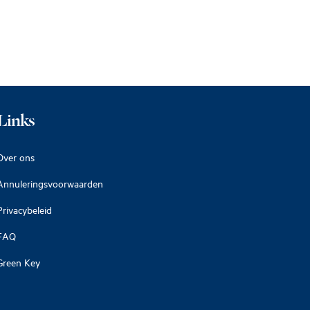
Links
Over ons
Annuleringsvoorwaarden
Privacybeleid
FAQ
Green Key