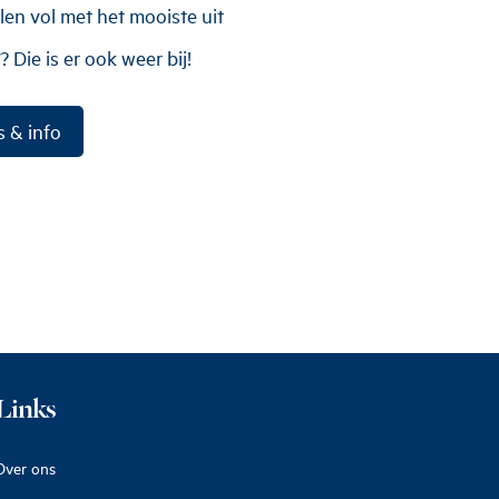
len vol met het mooiste uit
? Die is er ook weer bij!
s & info
Links
Over ons