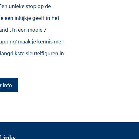
en unieke stop op de
 een inkijkje geeft in het
ndt. In een mooie 7
apping’ maak je kennis met
angrijkste sleutelfiguren in
 info
Links